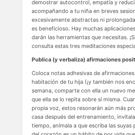
demostrar autocontrol, empatía y reducir
acompañando a tu niña en breves sesion
excesivamente abstractas ni prolongadas
es beneficioso. Hay muchas aplicacione
darán las herramientas que necesitas. ¡S
consulta estas tres meditaciones especi
Publica (y verbaliza) afirmaciones posi
Coloca notas adhesivas de afirmaciones p
habitación de tu hija (¡y también nos en
semana, comparte con ella un nuevo mens
que ella se lo repita sobre sí misma. C
propia voz, estos resonarán aún más pr
casa después del entrenamiento, invítala
tiempo, anímala a que escriba las suyas
del corazón es un hábito de por vida que