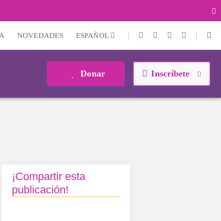
|
|
A
NOVEDADES
ESPAÑOL
Donar
Inscríbete
¡Compartir esta
publicación!