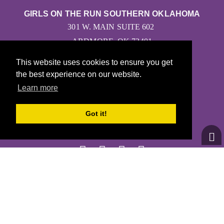
GIRLS ON THE RUN SOUTHERN OKLAHOMA
301 W. MAIN SUITE 602
ARDMORE, OK 73401
This website uses cookies to ensure you get
CONTÁCTANOS
the best experience on our website.
INFO@GOTRSOOK.COM
Learn more
(580) 319-7593
Got it!
© 2026
Girls on the Run - Todos los derechos reservados
POLÍTICA DE PRIVACIDAD