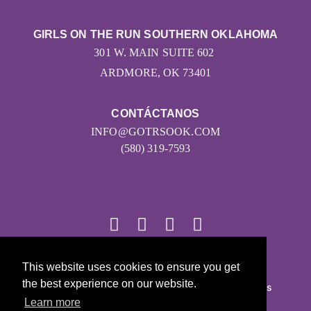
GIRLS ON THE RUN SOUTHERN OKLAHOMA
301 W. MAIN SUITE 602
ARDMORE, OK 73401
CONTÁCTANOS
INFO@GOTRSOOK.COM
(580) 319-7593
This website uses cookies to ensure you get
© 2026
the best experience on our website.
Girls on the Run - Todos los derechos reservados
Learn more
POLÍTICA DE PRIVACIDAD