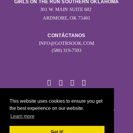
GIRLS ON THE RUN SOUTHERN OKLAHOMA
301 W. MAIN SUITE 602
ARDMORE, OK 73401
CONTÁCTANOS
INFO@GOTRSOOK.COM
(580) 319-7593
© 2026
This website uses cookies to ensure you get
the best experience on our website.
Girls on the Run - Todos los derechos reservados
Learn more
POLÍTICA DE PRIVACIDAD
Con la tecnología de Pinwheel.us
Got it!