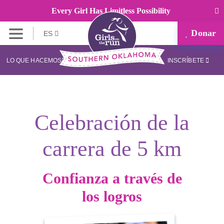
Every Girl Has Limitless Possibility
Donar
ES
LO QUE HACEMOS
INSCRÍBETE
Celebración de la
carrera de 5 km
Confianza a través de
los logros